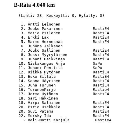
B-Rata 4.040 km
  (Lähti: 23, Keskeytti: 0, Hylätty: 0)

   1. Antti Leinonen              .               
   2. Jouko Pakarinen             RastiE4         
   3. Maija Piilonen              RastiE4         
   4. Erkki Lax                   RastiE4         
   5. Raimo Hernesmaa             RastiE4         
   6. Juhana Jalkanen             .               
   7. Jouko Sällinen              RastiE4         
   8. Jussi Myyryläinen           RastiE4         
   9. Juhani Heikkinen            RastiE4         
  10. Niskakangas Arja            SaPu            
  11. Juhani Penttilä             SaPu            
  12. Riikka Hytönen              RastiE4         
  13. Esko Siltala                RastiE4         
  14. Saana Häyrinen              RastiE4         
  15. Juha Turunen                RastiE4         
  16. TurunenPirjo                Rastie4         
  17. Jorma Hytönen               RastiE4         
  18. Sari Häkkinen                               
  18. Virpi Salminen              RastiE4         
  20. Pirjo Hiekkala              RastiE4         
  20. Suvi Patama                 RastiE4         
  22. Mörsky Ida                  RastiE4         