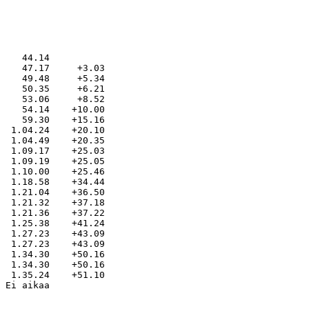
    44.14

    47.17     +3.03

    49.48     +5.34

    50.35     +6.21

    53.06     +8.52

    54.14    +10.00

    59.30    +15.16

  1.04.24    +20.10

  1.04.49    +20.35

  1.09.17    +25.03

  1.09.19    +25.05

  1.10.00    +25.46

  1.18.58    +34.44

  1.21.04    +36.50

  1.21.32    +37.18

  1.21.36    +37.22

  1.25.38    +41.24

  1.27.23    +43.09

  1.27.23    +43.09

  1.34.30    +50.16

  1.34.30    +50.16

  1.35.24    +51.10
