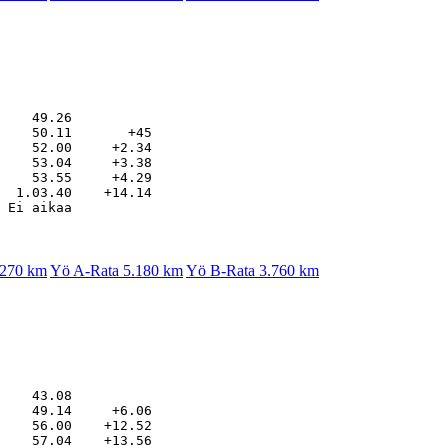
    49.26

    50.11       +45

    52.00     +2.34

    53.04     +3.38

    53.55     +4.29

  1.03.40    +14.14

.270 km
Yö A-Rata 5.180 km
Yö B-Rata 3.760 km
    43.08

    49.14     +6.06

    56.00    +12.52

    57.04    +13.56
