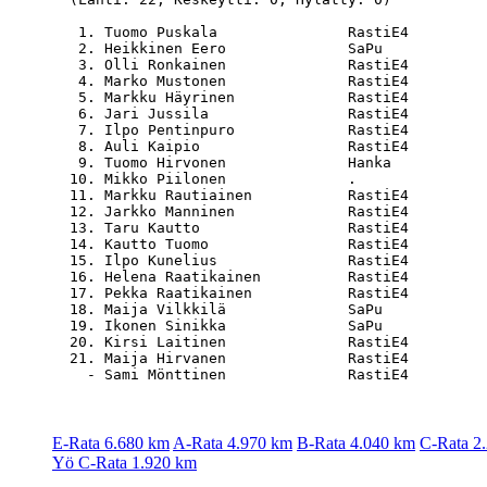
   1. Tuomo Puskala               RastiE4         
   2. Heikkinen Eero              SaPu            
   3. Olli Ronkainen              RastiE4         
   4. Marko Mustonen              RastiE4         
   5. Markku Häyrinen             RastiE4         
   6. Jari Jussila                RastiE4         
   7. Ilpo Pentinpuro             RastiE4         
   8. Auli Kaipio                 RastiE4         
   9. Tuomo Hirvonen              Hanka           
  10. Mikko Piilonen              .               
  11. Markku Rautiainen           RastiE4         
  12. Jarkko Manninen             RastiE4         
  13. Taru Kautto                 RastiE4         
  14. Kautto Tuomo                RastiE4         
  15. Ilpo Kunelius               RastiE4         
  16. Helena Raatikainen          RastiE4         
  17. Pekka Raatikainen           RastiE4         
  18. Maija Vilkkilä              SaPu            
  19. Ikonen Sinikka              SaPu            
  20. Kirsi Laitinen              RastiE4         
  21. Maija Hirvanen              RastiE4         
E-Rata 6.680 km
A-Rata 4.970 km
B-Rata 4.040 km
C-Rata 2
Yö C-Rata 1.920 km