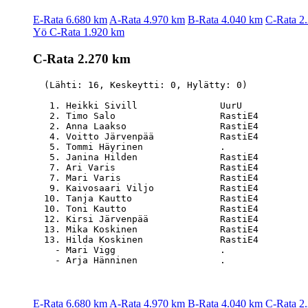
E-Rata 6.680 km
A-Rata 4.970 km
B-Rata 4.040 km
C-Rata 2
Yö C-Rata 1.920 km
C-Rata 2.270 km
  (Lähti: 16, Keskeytti: 0, Hylätty: 0)

   1. Heikki Sivill               UurU            
   2. Timo Salo                   RastiE4         
   2. Anna Laakso                 RastiE4         
   4. Voitto Järvenpää            RastiE4         
   5. Tommi Häyrinen              .               
   5. Janina Hilden               RastiE4         
   7. Ari Varis                   RastiE4         
   7. Mari Varis                  RastiE4         
   9. Kaivosaari Viljo            RastiE4         
  10. Tanja Kautto                RastiE4         
  10. Toni Kautto                 RastiE4         
  12. Kirsi Järvenpää             RastiE4         
  13. Mika Koskinen               RastiE4         
  13. Hilda Koskinen              RastiE4         
    - Mari Vigg                   .               
E-Rata 6.680 km
A-Rata 4.970 km
B-Rata 4.040 km
C-Rata 2