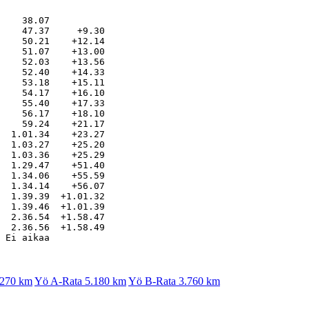
    38.07

    47.37     +9.30

    50.21    +12.14

    51.07    +13.00

    52.03    +13.56

    52.40    +14.33

    53.18    +15.11

    54.17    +16.10

    55.40    +17.33

    56.17    +18.10

    59.24    +21.17

  1.01.34    +23.27

  1.03.27    +25.20

  1.03.36    +25.29

  1.29.47    +51.40

  1.34.06    +55.59

  1.34.14    +56.07

  1.39.39  +1.01.32

  1.39.46  +1.01.39

  2.36.54  +1.58.47

  2.36.56  +1.58.49

.270 km
Yö A-Rata 5.180 km
Yö B-Rata 3.760 km