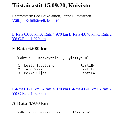
Tiistairastit 15.09.20, Koivisto
Ratamestarit: Leo Poikolainen, Janne Liimatainen
Väliajat
Reittihärveli
,
lehdistö
E-Rata 6.680 km
A-Rata 4.970 km
B-Rata 4.040 km
C-Rata 2
Yö C-Rata 1.920 km
E-Rata 6.680 km
  (Lähti: 3, Keskeytti: 0, Hylätty: 0)

   1. Leila Savolainen            RastiE4         
   2. Tero Viik                   RastiE4         
E-Rata 6.680 km
A-Rata 4.970 km
B-Rata 4.040 km
C-Rata 2
Yö C-Rata 1.920 km
A-Rata 4.970 km
  (Lähti: 22, Keskeytti: 0, Hylätty: 0)
